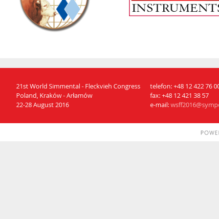
21st World Simmental - Fleckvieh Congress
telefon:
+48 12 422 76 0
Poland, Kraków - Arłamów
fax:
+48 12 421 38 57
22-28 August 2016
e-mail:
wsff2016@sympo